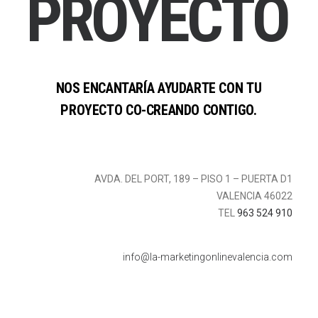
P
R
O
Y
E
C
T
O
NOS
ENCANTARÍA
AYUDARTE
CON
TU
PROYECTO
CO-CREANDO
CONTIGO.
AVDA. DEL PORT, 189 – PISO 1 – PUERTA D1
VALENCIA 46022
TEL
963 524 910
info@la-marketingonlinevalencia.com