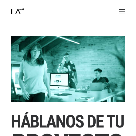
DISEÑO WEB
PUBLICIDAD ONLINE
POSICIONAMIENTO WEB
REDES SOCIALES
E-MAIL MARKETING
CONSULTORÍA
COMUNICACIÓN
CRISTINA HERNAIZ
JORGE ESPINOSA
ANGEL AGUADO
H
Á
B
L
A
N
O
S
D
E
T
U