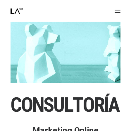
DISEÑO WEB
PUBLICIDAD ONLINE
POSICIONAMIENTO WEB
REDES SOCIALES
E-MAIL MARKETING
CONSULTORÍA
COMUNICACIÓN
CRISTINA HERNAIZ
JORGE ESPINOSA
C
O
N
S
U
L
T
O
R
Í
A
ANGEL AGUADO
Marketing Online